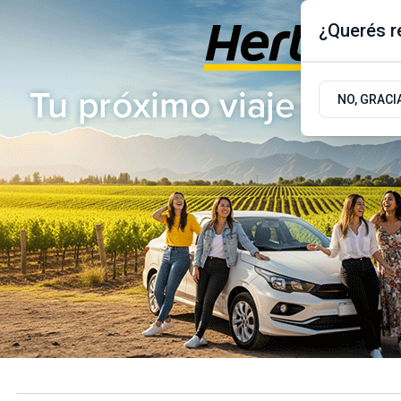
¿Querés re
Jueves 6
de
Agosto
de 2026
17.9ºc | Buenos Aires, AR
NO, GRACI
ÚLTIMAS NOTICIAS
ACTUALIDAD
POLÍTICA