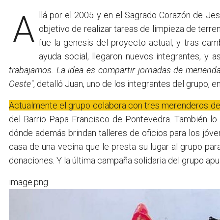
Allá por el 2005 y en el Sagrado Corazón de Jesús de San Justo, nació el grupo Manos a la Obra con el
objetivo de realizar tareas de limpieza de terr
fue la genesis del proyecto actual, y tras camb
ayuda social, llegaron nuevos integrantes, y 
trabajamos. La idea es compartir jornadas de merienda
Oeste"
, detalló Juan, uno de los integrantes del grupo, en
Actualmente el grupo colabora con tres merenderos de
del Barrio Papa Francisco de Pontevedra. También l
dónde además brindan talleres de oficios para los jóven
casa de una vecina que le presta su lugar al grupo par
donaciones. Y la última campaña solidaria del grupo ap
image.png