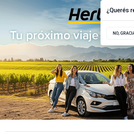
¿Querés re
Viernes 7
de
Agosto
de 2026
17.9ºc | Buenos Aires, AR
NO, GRACI
ÚLTIMAS NOTICIAS
ACTUALIDAD
POLÍTICA