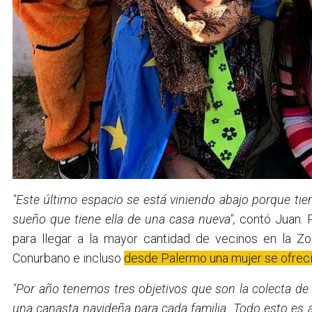
"Este último espacio se está viniendo abajo porque ti
sueño que tiene ella de una casa nueva",
contó Juan. P
para llegar a la mayor cantidad de vecinos en la Z
Conurbano e incluso
desde Palermo una mujer se ofreció 
"Por año tenemos tres objetivos que son la colecta de 
una canasta navideña para cada familia. Todo esto es 