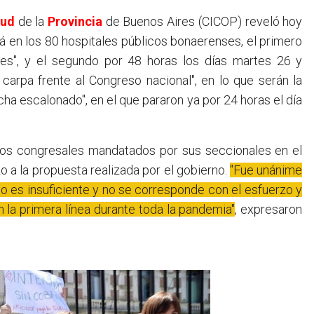
lud
de la
Provincia
de Buenos Aires (CICOP) reveló hoy
á en los 80 hospitales públicos bonaerenses, el primero
les", y el segundo por 48 horas los días martes 26 y
carpa frente al Congreso nacional", en lo que serán la
ha escalonado", en el que pararon ya por 24 horas el día
 los congresales mandatados por sus seccionales en el
o a la propuesta realizada por el gobierno.
"Fue unánime
nto es insuficiente y no se corresponde con el esfuerzo y
n la primera línea durante toda la pandemia"
, expresaron