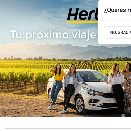
¿Querés re
Jueves 6
de
Agosto
de 2026
17.9ºc | Buenos Aires, AR
NO, GRACI
ÚLTIMAS NOTICIAS
ACTUALIDAD
POLÍTICA