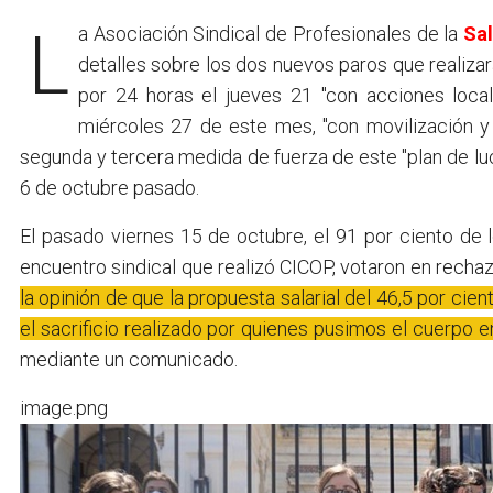
La Asociación Sindical de Profesionales de la
Sa
detalles sobre los dos nuevos paros que realizar
por 24 horas el jueves 21 "con acciones loca
miércoles 27 de este mes, "con movilización y 
segunda y tercera medida de fuerza de este "plan de luc
6 de octubre pasado.
El pasado viernes 15 de octubre, el 91 por ciento de
encuentro sindical que realizó CICOP, votaron en rechaz
la opinión de que la propuesta salarial del 46,5 por cie
el sacrificio realizado por quienes pusimos el cuerpo e
mediante un comunicado.
image.png