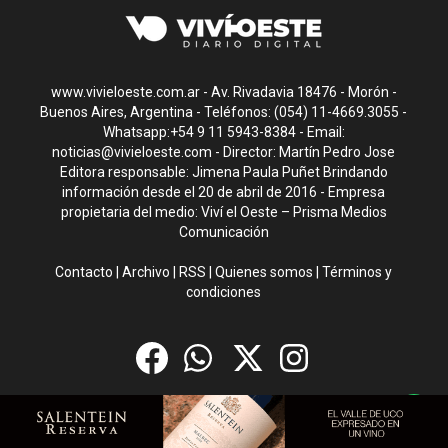
www.vivieloeste.com.ar - Av. Rivadavia 18476 - Morón -
Buenos Aires, Argentina - Teléfonos: (054) 11-4669.3055 -
Whatsapp:+54 9 11 5943-8384 - Email:
noticias@vivieloeste.com
- Director: Martín Pedro Jose
Editora responsable: Jimena Paula Puñet Brindando
información desde el 20 de abril de 2016 - Empresa
propietaria del medio: Viví el Oeste – Prisma Medios
Comunicación
Contacto
|
Archivo
|
RSS
|
Quienes somos
|
Términos y
condiciones
CMS para medios
by
Troop