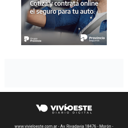
www.vivieloeste.com.ar - Av. Rivadavia 18476 - Morón -