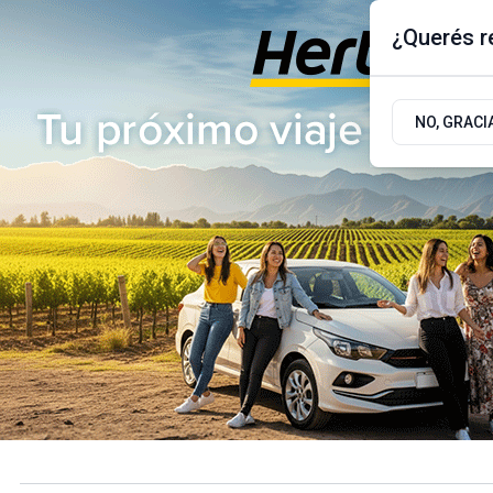
¿Querés re
Domingo 9
de
Agosto
de 2026
17.9ºc | Buenos Aires, AR
NO, GRACI
ÚLTIMAS NOTICIAS
ACTUALIDAD
POLÍTICA