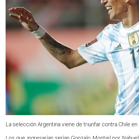
La selección Argentina viene de triunfar contra Chile en 
Los que ingresarían serían Gonzalo Montiel por Nahu