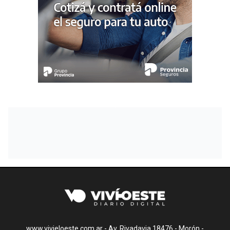
www.vivieloeste.com.ar - Av. Rivadavia 18476 - Morón -