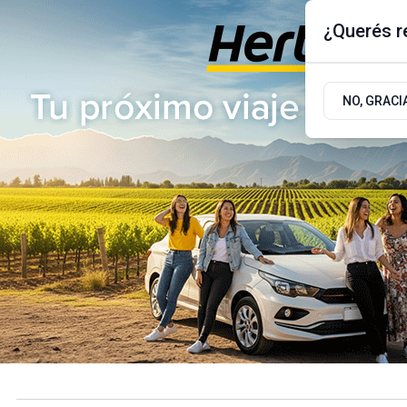
¿Querés re
Viernes 7
de
Agosto
de 2026
17.9ºc | Buenos Aires, AR
NO, GRACI
ÚLTIMAS NOTICIAS
ACTUALIDAD
POLÍTICA