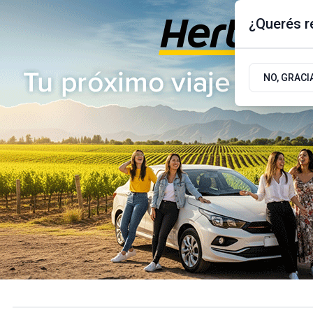
¿Querés re
Sábado 8
de
Agosto
de 2026
17.9ºc | Buenos Aires, AR
NO, GRACI
ÚLTIMAS NOTICIAS
ACTUALIDAD
POLÍTICA