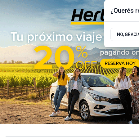
¿Querés re
Viernes 7
de
Agosto
de 2026
17.9ºc | Buenos Aires, AR
NO, GRACI
ÚLTIMAS NOTICIAS
ACTUALIDAD
POLÍTICA