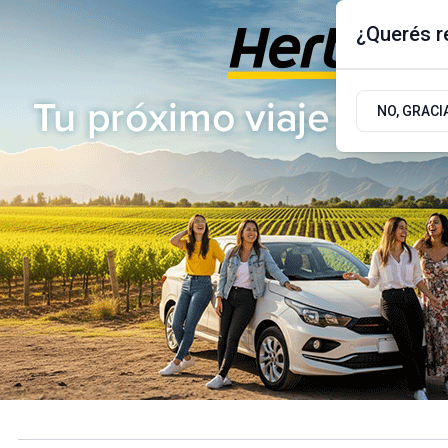
¿Querés re
Sábado 8
de
Agosto
de 2026
17.9ºc | Buenos Aires, AR
NO, GRACI
ÚLTIMAS NOTICIAS
ACTUALIDAD
POLÍTICA