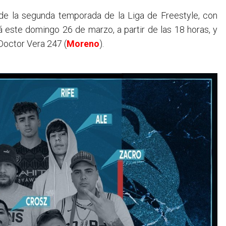
á este domingo 26 de marzo, a partir de las 18 horas, y
 Doctor Vera 247 (
Moreno
).