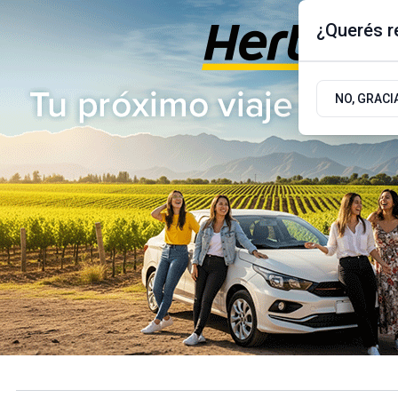
¿Querés re
Jueves 6
de
Agosto
de 2026
17.9ºc | Buenos Aires, AR
NO, GRACI
ÚLTIMAS NOTICIAS
ACTUALIDAD
POLÍTICA