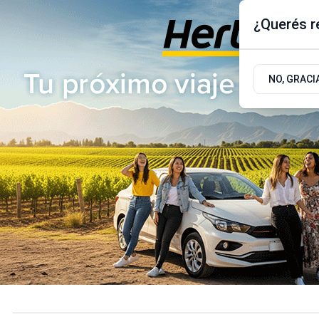
¿Querés re
Jueves 6
de
Agosto
de 2026
17.9ºc | Buenos Aires, AR
NO, GRACI
ÚLTIMAS NOTICIAS
ACTUALIDAD
POLÍTICA