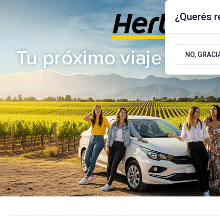
¿Querés re
Viernes 7
de
Agosto
de 2026
17.9ºc | Buenos Aires, AR
NO, GRACI
ÚLTIMAS NOTICIAS
ACTUALIDAD
POLÍTICA