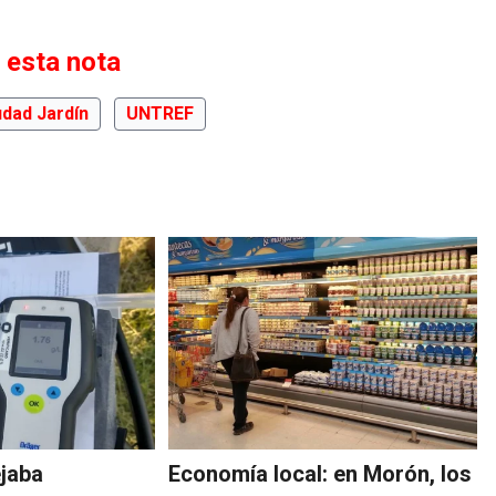
 esta nota
udad Jardín
UNTREF
ejaba
Economía local: en Morón, los