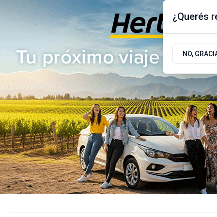
¿Querés re
Jueves 6
de
Agosto
de 2026
17.9ºc | Buenos Aires, AR
NO, GRACI
ÚLTIMAS NOTICIAS
ACTUALIDAD
POLÍTICA