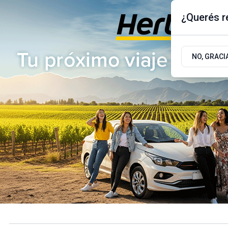
¿Querés re
Viernes 7
de
Agosto
de 2026
17.9ºc | Buenos Aires, AR
NO, GRACI
ÚLTIMAS NOTICIAS
ACTUALIDAD
POLÍTICA