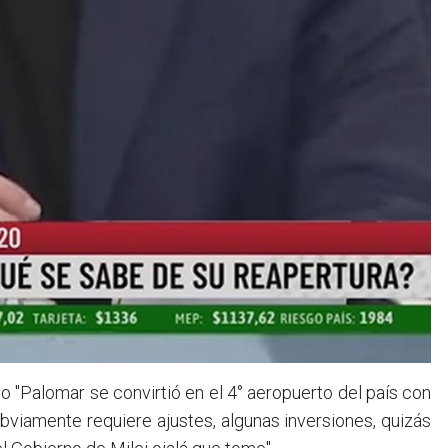
o "Palomar se convirtió en el 4° aeropuerto del país con
 obviamente requiere ajustes, algunas inversiones, quizás