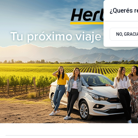
¿Querés re
Viernes 7
de
Agosto
de 2026
17.9ºc | Buenos Aires, AR
NO, GRACI
ÚLTIMAS NOTICIAS
ACTUALIDAD
POLÍTICA