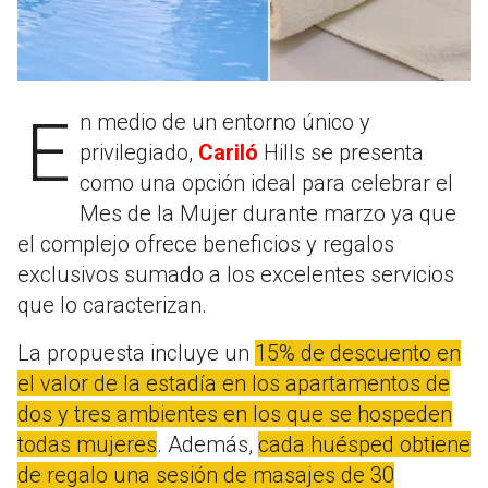
En medio de un entorno único y
privilegiado,
Cariló
Hills se presenta
como una opción ideal para celebrar el
Mes de la Mujer durante marzo ya que
el complejo ofrece beneficios y regalos
exclusivos sumado a los excelentes servicios
que lo caracterizan.
La propuesta incluye un
15% de descuento en
el valor de la estadía en los apartamentos de
dos y tres ambientes en los que se hospeden
todas mujeres
. Además,
cada huésped obtiene
de regalo una sesión de masajes de 30