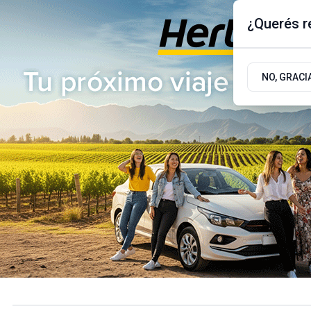
¿Querés re
Viernes 7
de
Agosto
de 2026
17.9ºc | Buenos Aires, AR
NO, GRACI
ÚLTIMAS NOTICIAS
ACTUALIDAD
POLÍTICA