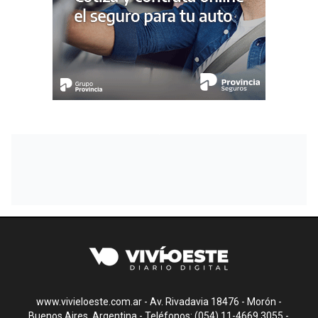
www.vivieloeste.com.ar - Av. Rivadavia 18476 - Morón -
Buenos Aires, Argentina - Teléfonos: (054) 11-4669.3055 -