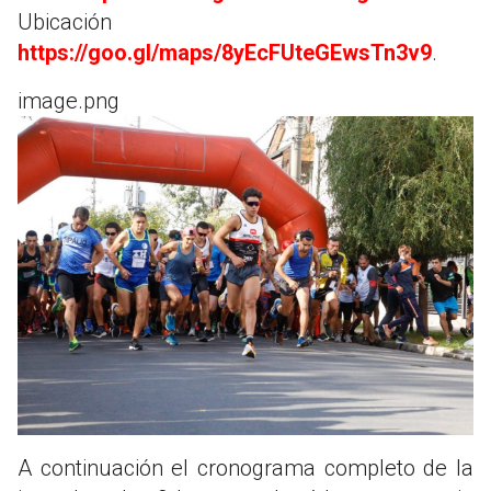
Ubicación
https://goo.gl/maps/8yEcFUteGEwsTn3v9
.
image.png
A continuación el cronograma completo de la