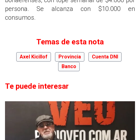
bonaerenses, con tope semanal de $4.000 por
persona. Se alcanza con $10.000 en
consumos.
Temas de esta nota
Axel Kicillof
Provincia
Cuenta DNI
Banco
Te puede interesar