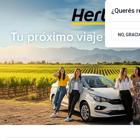
¿Querés re
Viernes 7
de
Agosto
de 2026
17.9ºc | Buenos Aires, AR
NO, GRACI
ÚLTIMAS NOTICIAS
ACTUALIDAD
POLÍTICA