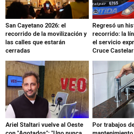
San Cayetano 2026: el
Regresó un his
recorrido de la movilización y
recorrido: la l
las calles que estarán
el servicio exp
cerradas
Cruce Castelar
Ariel Staltari vuelve al Oeste
Por trabajos d
con "Agotados": "Uno nunca
mantenimiento,