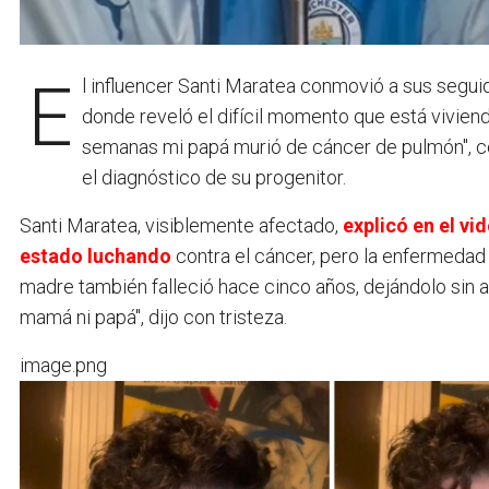
El influencer Santi Maratea conmovió a sus segu
donde reveló el difícil momento que está viviend
semanas mi papá murió de cáncer de pulmón", c
el diagnóstico de su progenitor.
Santi Maratea, visiblemente afectado,
explicó en el vi
estado luchando
contra el cáncer, pero la enfermedad 
madre también falleció hace cinco años, dejándolo sin
mamá ni papá", dijo con tristeza.
image.png