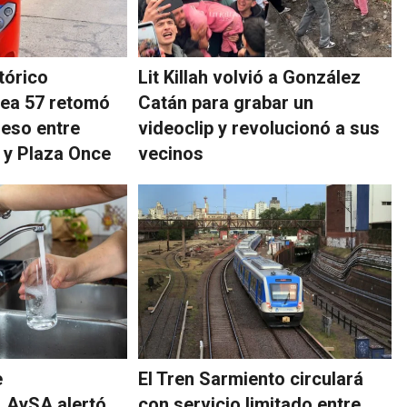
tórico
Lit Killah volvió a González
ínea 57 retomó
Catán para grabar un
reso entre
videoclip y revolucionó a sus
 y Plaza Once
vecinos
e
El Tren Sarmiento circulará
 AySA alertó
con servicio limitado entre