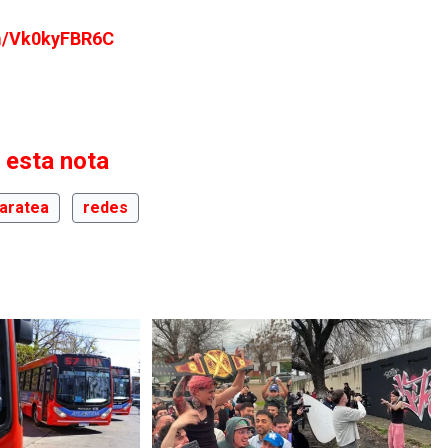
om/Vk0kyFBR6C
 esta nota
aratea
redes