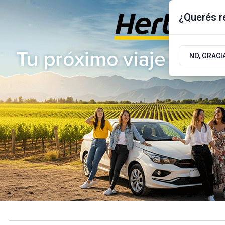
¿Querés re
Viernes 7
de
Agosto
de 2026
17.9ºc | Buenos Aires, AR
NO, GRACI
ÚLTIMAS NOTICIAS
ACTUALIDAD
POLÍTICA