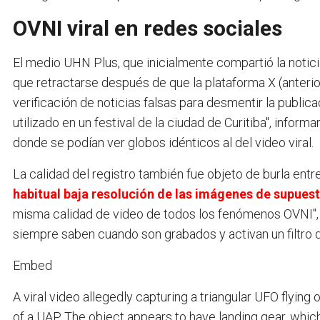
OVNI viral en redes sociales
El medio UHN Plus, que inicialmente compartió la notic
que retractarse después de que la plataforma X (anteri
verificación de noticias falsas para desmentir la publica
utilizado en un festival de la ciudad de Curitiba", infor
donde se podían ver globos idénticos al del video viral.
La calidad del registro también fue objeto de burla entr
habitual baja resolución de las imágenes de supue
misma calidad de video de todos los fenómenos OVNI", 
siempre saben cuando son grabados y activan un filtro d
Embed
A viral video allegedly capturing a triangular UFO flying 
of a UAP. The object appears to have landing gear, which