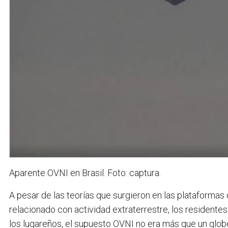
Aparente OVNI en Brasil. Foto: captura.
A pesar de las teorías que surgieron en las plataformas
relacionado con actividad extraterrestre, los residentes
los lugareños, el supuesto OVNI no era más que un globo