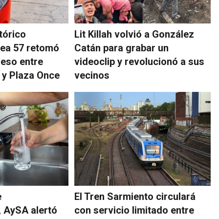
tórico
Lit Killah volvió a González
ínea 57 retomó
Catán para grabar un
reso entre
videoclip y revolucionó a sus
 y Plaza Once
vecinos
e
El Tren Sarmiento circulará
 AySA alertó
con servicio limitado entre