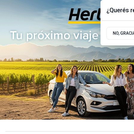
¿Querés re
Jueves 6
de
Agosto
de 2026
17.9ºc | Buenos Aires, AR
NO, GRACI
ÚLTIMAS NOTICIAS
ACTUALIDAD
POLÍTICA