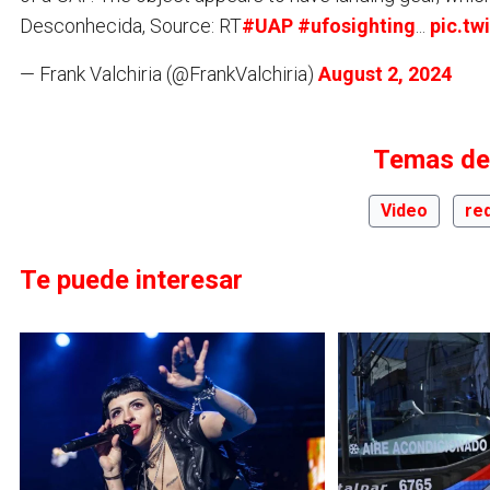
Desconhecida, Source: RT
#UAP
#ufosighting
...
pic.t
— Frank Valchiria (@FrankValchiria)
August 2, 2024
Temas de
Video
re
Te puede interesar