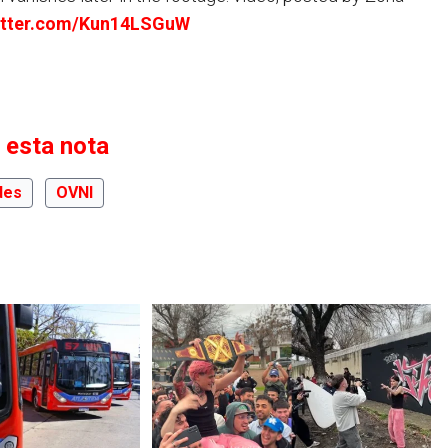
witter.com/Kun14LSGuW
 esta nota
des
OVNI