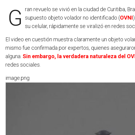
Gran revuelo se vivió en la ciudad de Curitiba, Brasil, tras la difusión de un video que mostraba un
supuesto objeto volador no identificado (
OVNI
su celular, rápidamente se viralizó en redes so
El video en cuestión muestra claramente un objeto volan
mismo fue confirmada por expertos, quienes aseguraron q
alguna.
Sin embargo, la verdadera naturaleza del OVNI
redes sociales.
image.png