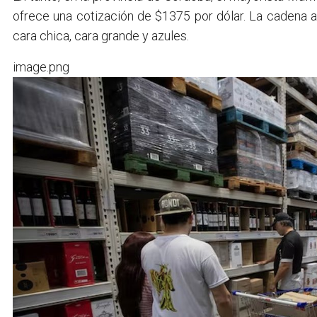
ofrece una cotización de $1375 por dólar. La cadena ac
cara chica, cara grande y azules.
image.png