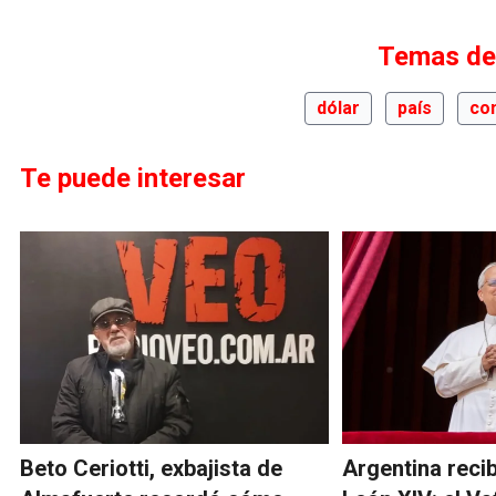
Temas de
dólar
país
co
Te puede interesar
Beto Ceriotti, exbajista de
Argentina recib