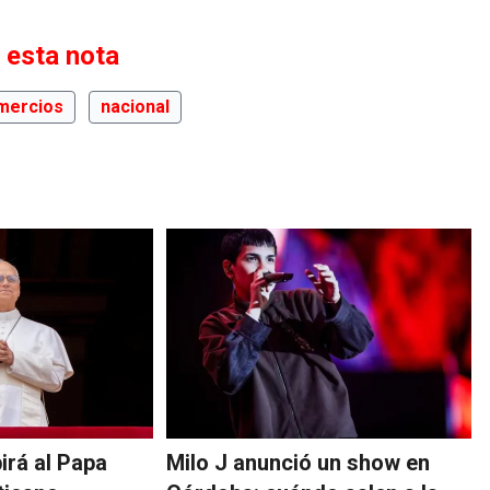
 esta nota
mercios
nacional
irá al Papa
Milo J anunció un show en