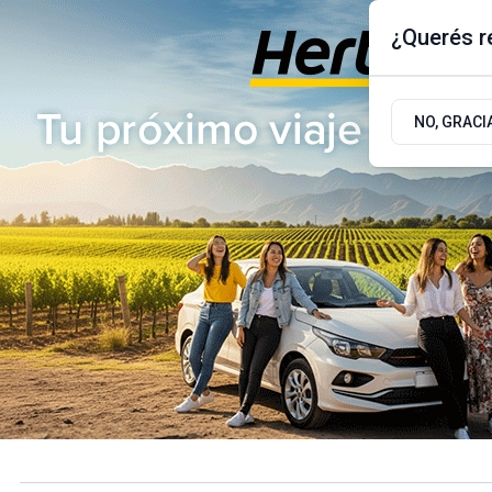
¿Querés re
Jueves 6
de
Agosto
de 2026
17.9ºc | Buenos Aires, AR
NO, GRACI
ÚLTIMAS NOTICIAS
ACTUALIDAD
POLÍTICA