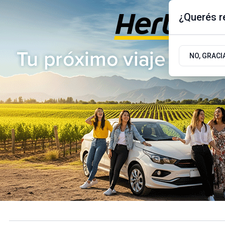
¿Querés re
Jueves 6
de
Agosto
de 2026
17.9ºc | Buenos Aires, AR
NO, GRACI
ÚLTIMAS NOTICIAS
ACTUALIDAD
POLÍTICA