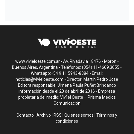
www.vivieloeste.com.ar - Av. Rivadavia 18476 - Morón -
Buenos Aires, Argentina - Teléfonos: (054) 11-4669.3055 -
Whatsapp:+54 9 11 5943-8384 - Email:
noticias@vivieloeste.com
- Director: Martín Pedro Jose
Editora responsable: Jimena Paula Puñet Brindando
información desde el 20 de abril de 2016 - Empresa
propietaria del medio: Viví el Oeste – Prisma Medios
Comunicación
Contacto
|
Archivo
|
RSS
|
Quienes somos
|
Términos y
condiciones