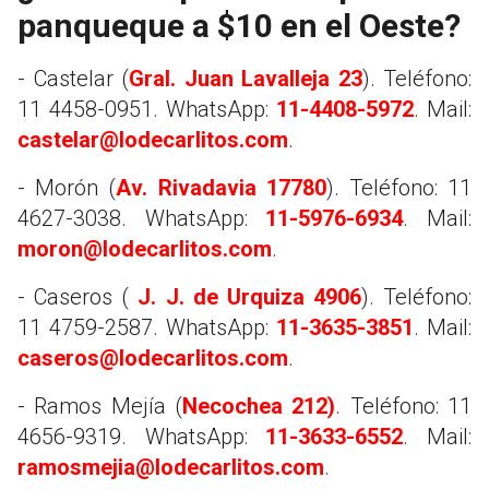
panqueque a $10 en el Oeste?
- Castelar (
Gral. Juan Lavalleja 23
). Teléfono:
11 4458-0951. WhatsApp:
11-4408-5972
. Mail:
castelar@lodecarlitos.com
.
- Morón (
Av. Rivadavia 17780
). Teléfono: 11
4627-3038. WhatsApp:
11-5976-6934
. Mail:
moron@lodecarlitos.com
.
- Caseros (
J. J. de Urquiza 4906
). Teléfono:
11 4759-2587. WhatsApp:
11-3635-3851
. Mail:
caseros@lodecarlitos.com
.
- Ramos Mejía (
Necochea 212)
. Teléfono: 11
4656-9319. WhatsApp:
11-3633-6552
. Mail:
ramosmejia@lodecarlitos.com
.