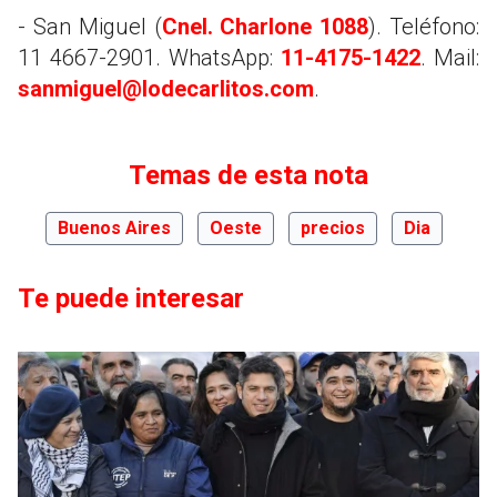
- San Miguel (
Cnel. Charlone 1088
). Teléfono:
11 4667-2901. WhatsApp:
11-4175-1422
. Mail:
sanmiguel@lodecarlitos.com
.
Temas de esta nota
Buenos Aires
Oeste
precios
Dia
Te puede interesar