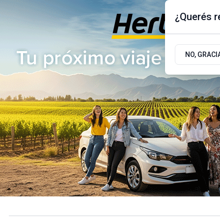
¿Querés re
Jueves 6
de
Agosto
de 2026
17.9ºc | Buenos Aires, AR
NO, GRACI
ÚLTIMAS NOTICIAS
ACTUALIDAD
POLÍTICA