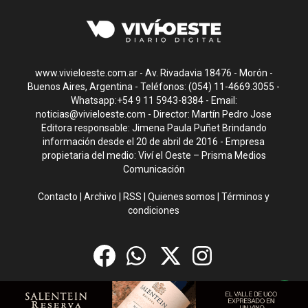
www.vivieloeste.com.ar - Av. Rivadavia 18476 - Morón -
Buenos Aires, Argentina - Teléfonos: (054) 11-4669.3055 -
Whatsapp:+54 9 11 5943-8384 - Email:
noticias@vivieloeste.com
- Director: Martín Pedro Jose
Editora responsable: Jimena Paula Puñet Brindando
información desde el 20 de abril de 2016 - Empresa
propietaria del medio: Viví el Oeste – Prisma Medios
Comunicación
Contacto
|
Archivo
|
RSS
|
Quienes somos
|
Términos y
condiciones
CMS para medios
by
Troop