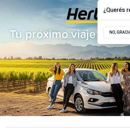
¿Querés re
Viernes 7
de
Agosto
de 2026
17.9ºc | Buenos Aires, AR
NO, GRACI
ÚLTIMAS NOTICIAS
ACTUALIDAD
POLÍTICA