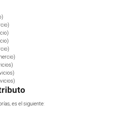
o)
rcio)
cio)
cio)
rcio)
mercio)
icios)
vicios)
vicios)
tributo
ías, es el siguiente: