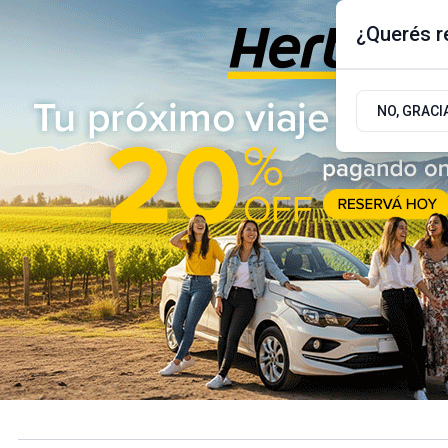
¿Querés re
Jueves 6
de
Agosto
de 2026
17.9ºc | Buenos Aires, AR
NO, GRACI
ÚLTIMAS NOTICIAS
ACTUALIDAD
POLÍTICA