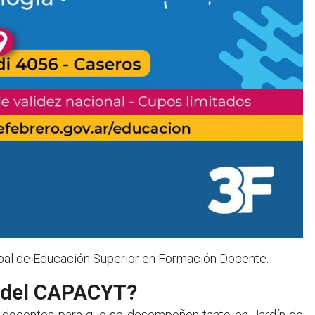
cipal de Educación Superior en Formación Docente.
s del CAPACYT?
r docentes para que se desempeñen tanto en Jardín de