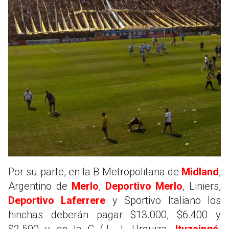
Por su parte, en la B Metropolitana de
Midland
,
Argentino de
Merlo
,
Deportivo Merlo
, Liniers,
Deportivo Laferrere
y Sportivo Italiano los
hinchas deberán pagar $13.000, $6.400 y
$2.500 y en la C (J. J. Urquiza,
Ituzaingó
,