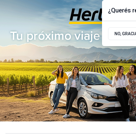
¿Querés re
Jueves 6
de
Agosto
de 2026
17.9ºc | Buenos Aires, AR
NO, GRACI
ÚLTIMAS NOTICIAS
ACTUALIDAD
POLÍTICA