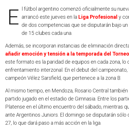
El fútbol argentino comenzó oficialmente su nueva etapa con el inicio del Torneo Apertura 2025, que
arrancó este jueves en la
Liga Profesional
y con
de dos competencias que se disputarán bajo un 
de 15 clubes cada una.
Además, se incorporan instancias de eliminación direct
añadir emoción y tensión a la temporada del Torne
este formato es la paridad de equipos en cada zona, lo 
enfrentamiento interzonal. En el debut del campeonato, T
campeón Vélez Sarsfield, que pertenece a la zona B.
Al mismo tiempo, en Mendoza, Rosario Central también
partido jugado en el estadio de Gimnasia. Entre los parti
Platense en el último encuentro del sábado, mientras 
ante Argentinos Juniors. El domingo se disputarán sólo d
27, lo que dará paso a más acción en la liga.