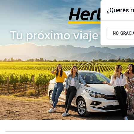
¿Querés re
Jueves 6
de
Agosto
de 2026
17.9ºc | Buenos Aires, AR
NO, GRACI
ÚLTIMAS NOTICIAS
ACTUALIDAD
POLÍTICA