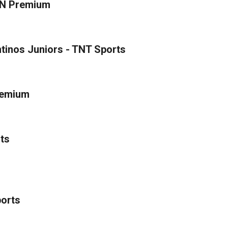
SPN Premium
ntinos Juniors - TNT Sports
Premium
rts
ports