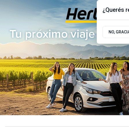
¿Querés re
Viernes 7
de
Agosto
de 2026
17.9ºc | Buenos Aires, AR
NO, GRACI
ÚLTIMAS NOTICIAS
ACTUALIDAD
POLÍTICA