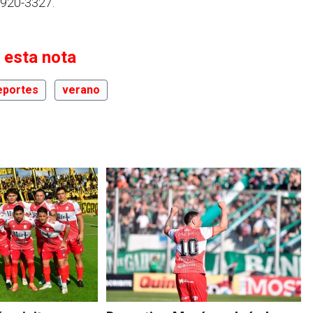
3920-3327.
 esta nota
eportes
verano