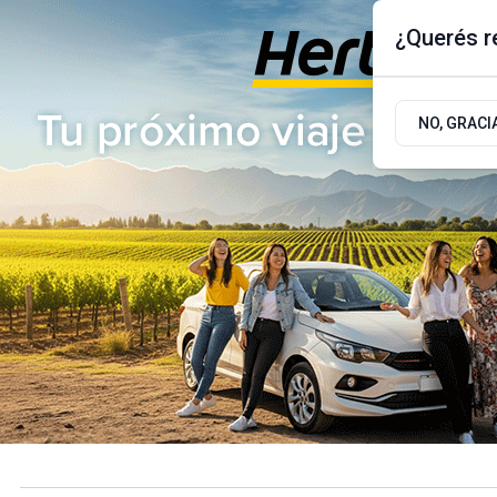
¿Querés re
Miércoles 5
de
Agosto
de 2026
17.9ºc | Buenos Aires, AR
NO, GRACI
ÚLTIMAS NOTICIAS
ACTUALIDAD
POLÍTICA