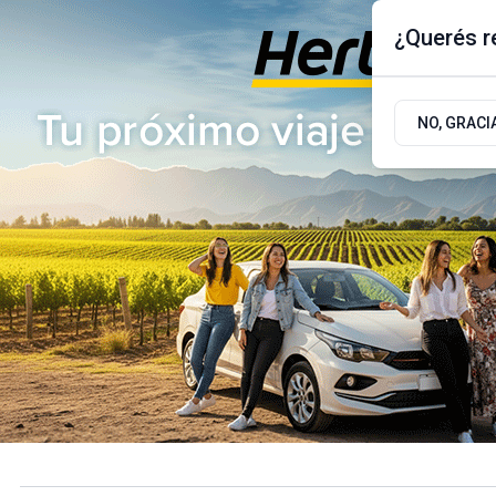
¿Querés re
Domingo 9
de
Agosto
de 2026
17.9ºc | Buenos Aires, AR
NO, GRACI
ÚLTIMAS NOTICIAS
ACTUALIDAD
POLÍTICA