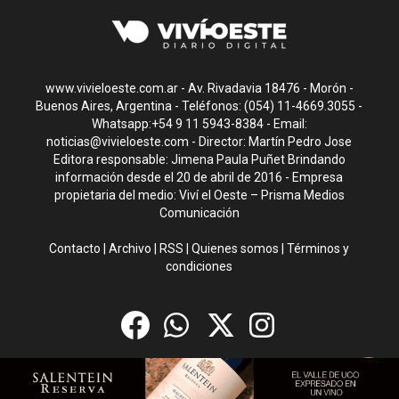
www.vivieloeste.com.ar - Av. Rivadavia 18476 - Morón -
Buenos Aires, Argentina - Teléfonos: (054) 11-4669.3055 -
Whatsapp:+54 9 11 5943-8384 - Email:
noticias@vivieloeste.com
- Director: Martín Pedro Jose
Editora responsable: Jimena Paula Puñet Brindando
información desde el 20 de abril de 2016 - Empresa
propietaria del medio: Viví el Oeste – Prisma Medios
Comunicación
Contacto
|
Archivo
|
RSS
|
Quienes somos
|
Términos y
condiciones
CMS para medios
by
Troop