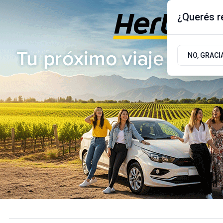
¿Querés re
Jueves 6
de
Agosto
de 2026
17.9ºc | Buenos Aires, AR
NO, GRACI
ÚLTIMAS NOTICIAS
ACTUALIDAD
POLÍTICA