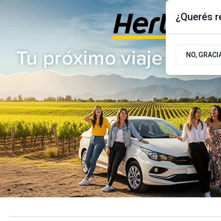
¿Querés re
Jueves 6
de
Agosto
de 2026
17.9ºc | Buenos Aires, AR
NO, GRACI
ÚLTIMAS NOTICIAS
ACTUALIDAD
POLÍTICA