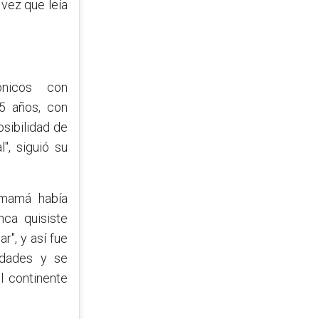
vez que leía
ónicos con
45 años, con
osibilidad de
", siguió su
 mamá había
nca quisiste
r", y así fue
idades y se
el continente