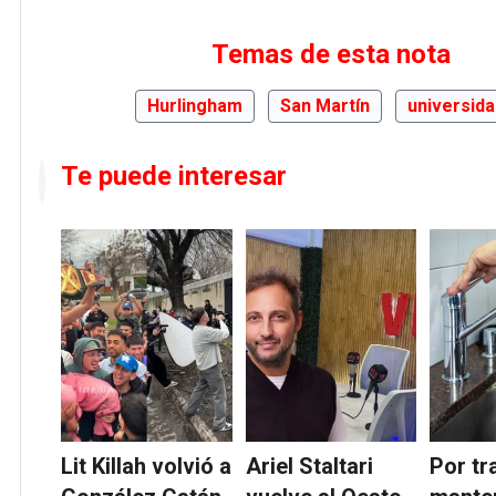
Temas de esta nota
Hurlingham
San Martín
universid
Te puede interesar
Lit Killah volvió a
Ariel Staltari
Por tr