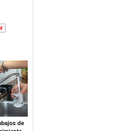
ad
abajos de