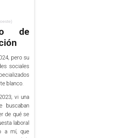
loeste)
no de
ción
024, pero su
es sociales
pecializados
te blanco.
2023, vi una
de buscaban
ver de qué se
esta laboral
o a mí, que