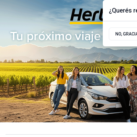
¿Querés re
Jueves 6
de
Agosto
de 2026
17.9ºc | Buenos Aires, AR
NO, GRACI
ÚLTIMAS NOTICIAS
ACTUALIDAD
POLÍTICA