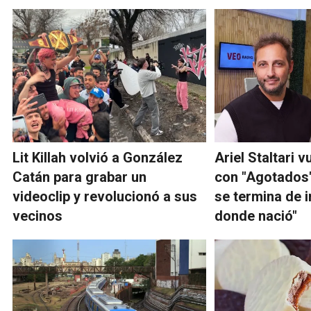
Lit Killah volvió a González
Ariel Staltari v
Catán para grabar un
con "Agotados"
videoclip y revolucionó a sus
se termina de i
vecinos
donde nació"