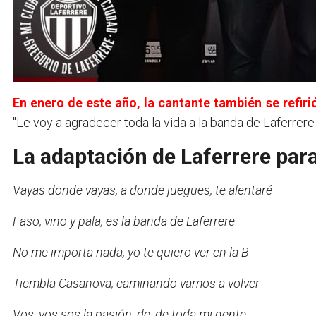
En enero de este año, la cantante también se refiri
"Le voy a agradecer toda la vida a la banda de Laferrer
La adaptación de Laferrere para 
Vayas donde vayas, a donde juegues, te alentaré
Faso, vino y pala, es la banda de Laferrere
No me importa nada, yo te quiero ver en la B
Tiembla Casanova, caminando vamos a volver
Vos, vos sos la pasión, de, de toda mi gente