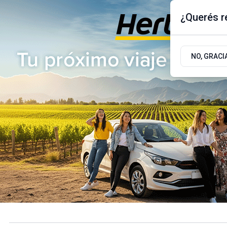
¿Querés re
Sábado 8
de
Agosto
de 2026
17.9ºc | Buenos Aires, AR
NO, GRACI
ÚLTIMAS NOTICIAS
ACTUALIDAD
POLÍTICA