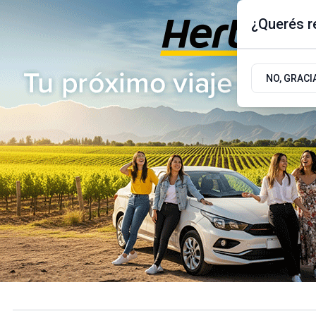
¿Querés re
Viernes 7
de
Agosto
de 2026
17.9ºc | Buenos Aires, AR
NO, GRACI
ÚLTIMAS NOTICIAS
ACTUALIDAD
POLÍTICA