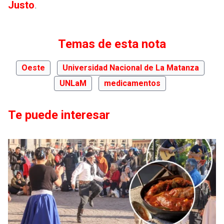
Justo
.
Temas de esta nota
Oeste
Universidad Nacional de La Matanza
UNLaM
medicamentos
Te puede interesar