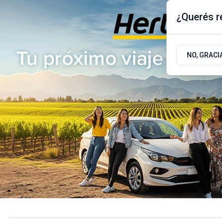
¿Querés re
Viernes 7
de
Agosto
de 2026
17.9ºc | Buenos Aires, AR
NO, GRACI
ÚLTIMAS NOTICIAS
ACTUALIDAD
POLÍTICA