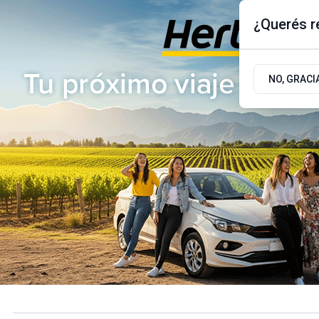
¿Querés re
Jueves 6
de
Agosto
de 2026
17.9ºc | Buenos Aires, AR
NO, GRACI
ÚLTIMAS NOTICIAS
ACTUALIDAD
POLÍTICA