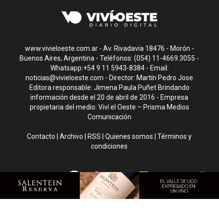
www.vivieloeste.com.ar - Av. Rivadavia 18476 - Morón -
Buenos Aires, Argentina - Teléfonos: (054) 11-4669.3055 -
Whatsapp:+54 9 11 5943-8384 - Email:
noticias@vivieloeste.com
- Director: Martín Pedro Jose
Editora responsable: Jimena Paula Puñet Brindando
información desde el 20 de abril de 2016 - Empresa
propietaria del medio: Viví el Oeste – Prisma Medios
Comunicación
Contacto
|
Archivo
|
RSS
|
Quienes somos
|
Términos y
condiciones
CMS para medios
by
Troop