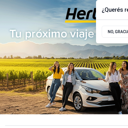
¿Querés re
Viernes 7
de
Agosto
de 2026
17.9ºc | Buenos Aires, AR
NO, GRACI
ÚLTIMAS NOTICIAS
ACTUALIDAD
POLÍTICA