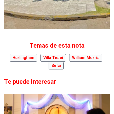
Temas de esta nota
Hurlingham
Villa Tesei
William Morris
Selci
Te puede interesar